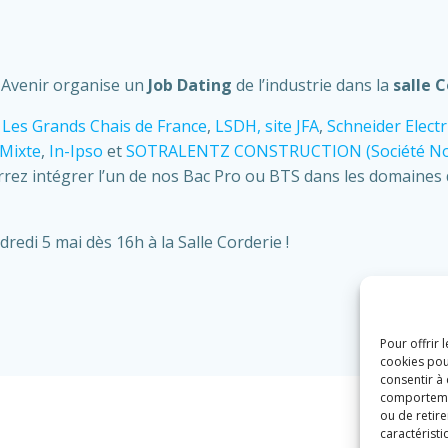
n Avenir organise un
Job Dating
de l’industrie dans la
salle 
e
Les Grands Chais de France
,
LSDH, site JFA
,
Schneider Electr
 Mixte
,
In-Ipso
et
SOTRALENTZ CONSTRUCTION (Société Nou
rrez intégrer l’un de nos Bac Pro ou BTS dans les domaines 
di 5 mai dès 16h à la Salle Corderie !
Pour offrir 
cookies pou
consentir à
comportement
ou de retire
caractéristi