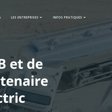
A
LES ENTREPRISES
INFOS PRATIQUES
B et de
tenaire
tric